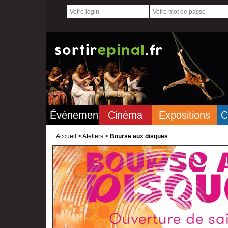
Événements
Cinéma
Expositions
C
Accueil
>
Ateliers >
Bourse aux disques