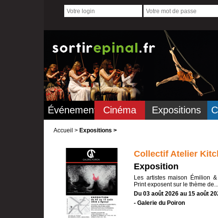
Événements
Cinéma
Expositions
C
Accueil
>
Expositions >
Collectif Atelier Ki
Exposition
Les artistes maison Émilion &
Print exposent sur le thème de..
Du 03 août 2026 au 15 août 20
- Galerie du Poiron