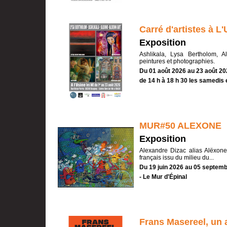
Carré d'artistes à L
Exposition
Ashlikala, Lysa Bertholom, A
peintures et photographies.
Du 01 août 2026 au 23 août 20
de 14 h à 18 h 30 les samedis
MUR#50 ALEXONE
Exposition
Alexandre Dizac alias Alëxone e
français issu du milieu du...
Du 19 juin 2026 au 05 septem
- Le Mur d'Épinal
Frans Masereel, un a