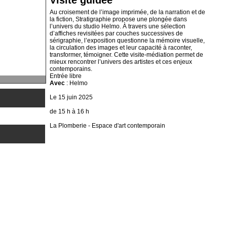
Au croisement de l’image imprimée, de la narration et de
la fiction, Stratigraphie propose une plongée dans
l’univers du studio Helmo. À travers une sélection
d’affiches revisitées par couches successives de
sérigraphie, l’exposition questionne la mémoire visuelle,
la circulation des images et leur capacité à raconter,
transformer, témoigner. Cette visite-médiation permet de
mieux rencontrer l’univers des artistes et ces enjeux
contemporains.
Entrée libre
Avec
: Helmo
Le 15 juin 2025
de 15 h à 16 h
La Plomberie - Espace d'art contemporain