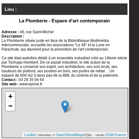
Lieu :
La Plomberie - Espace d'art contemporain
Adresse :
46, rue Saint-Michel
Description :
La Plomberie située juste en face de la Bibliothèque Multimédia
Intercommunale, accueille les associations "Le 46" et la Lune en
Parachute, qui œuvrent pour la promotion de l'art contemporain.
Ce site était autrefois dédié à un ensemble industriel créé au 19ème siècle
par Tschupp-Humbert. De ce passé industriel, le site actuel de la
Plomberie a conservé son esprit, son architecture, ses sols bruts, ses
hauteurs de plafond, ses poutres en bois, ses portes de métal… Un
espace de 600 m2 à deux pas de la BMI, du cinéma et de la patinoire.
Contact :
03 29 35 04 64
Site web :
www.epinal.fr
+
−
Leaflet
OpenStreetMap
OSM France
| données ©
/ODbL - rendu