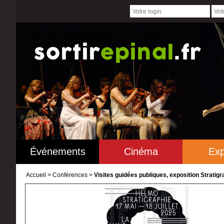
Événements
Cinéma
Exp
Accueil
>
Conférences >
Visites guidées publiques, exposition Stratig