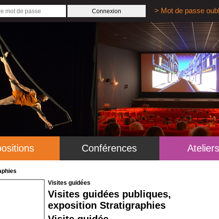
> Mot de passe oubl
ositions
Conférences
Atelier
raphies
Visites guidées
Visites guidées publiques,
exposition Stratigraphies
Visite guidée