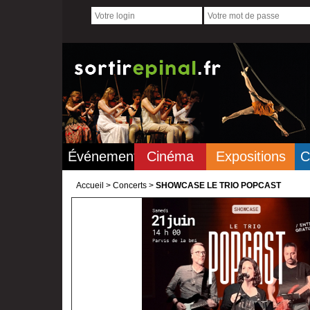
Événements
Cinéma
Expositions
C
Accueil
>
Concerts >
SHOWCASE LE TRIO POPCAST