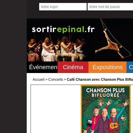
Événements
Cinéma
Expositions
C
Accueil
>
Concerts >
Café Chanson avec Chanson Plus Bifluo