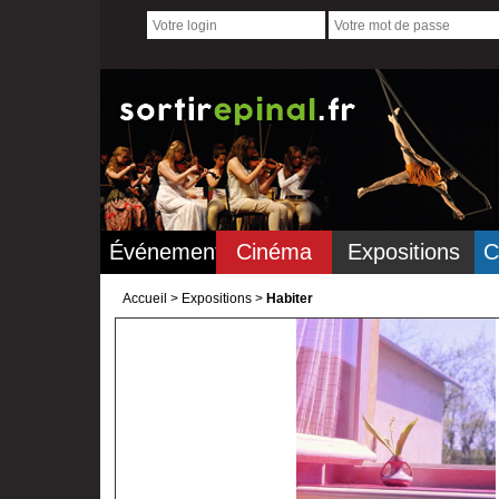
Événements
Cinéma
Expositions
C
Accueil
>
Expositions >
Habiter