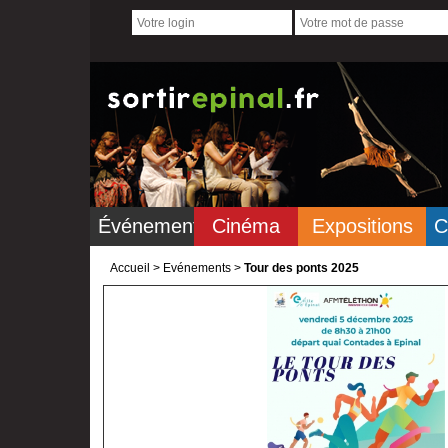
Événements
Cinéma
Expositions
C
Accueil
>
Evénements >
Tour des ponts 2025