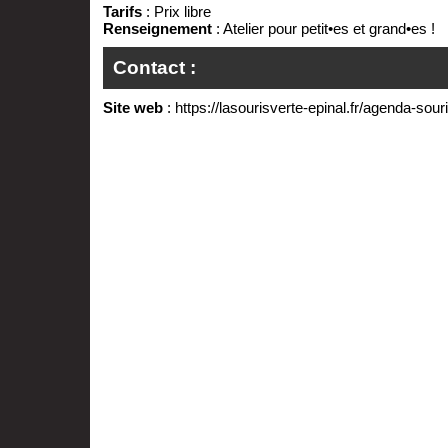
Tarifs
: Prix libre
Renseignement
: Atelier pour petit•es et grand•es !
Contact :
Site web
:
https://lasourisverte-epinal.fr/agenda-souri