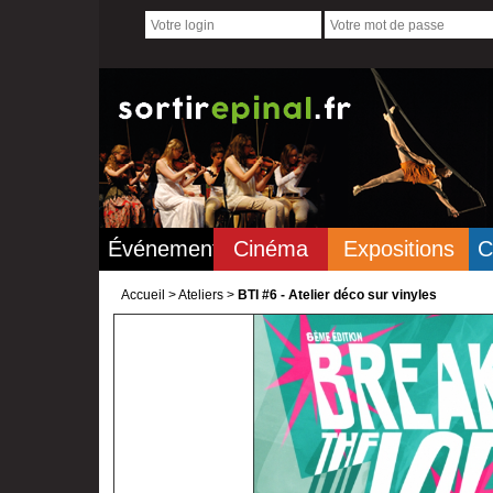
Événements
Cinéma
Expositions
C
Accueil
>
Ateliers >
BTI #6 - Atelier déco sur vinyles