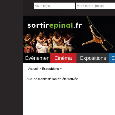
Événements
Cinéma
Expositions
C
Accueil
>
Expositions >
Aucune manifestation n'a été trouvée