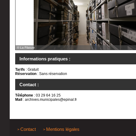
© La Filature
Informations pratiques :
Tarifs
: Gratuit
Réservation
: Sans réservation
Contact :
Téléphone
: 03 29 64 16 25
Mail
:
archives.municipales@epinal.fr
Contact
Mentions légales
>
>