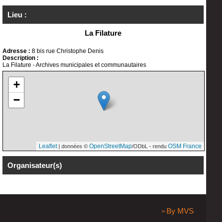
Lieu :
La Filature
Adresse :
8 bis rue Christophe Denis
Description :
La Filature - Archives municipales et communautaires
+
−
Leaflet
OpenStreetMap
OSM France
| données ©
/ODbL - rendu
Organisateur(s)
By MVS
>