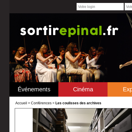
Événements
Cinéma
Exp
Accueil
>
Conférences >
Les coulisses des archives