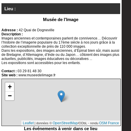
Lieu :
Musée de l'Image
Adresse :
42 Quai de Dogneville
Description :
Images anciennes et contemporaines parlent de connivence… Découvrir
l’histoire de l’imagerie populaire du 17ème siècle à nos jours grâce à la
collection exceptionnelle de près de 110 000 images.
Dans les expositions, des images anciennes, d’Épinal bien sûr, mais aussi
de Bretagne, d’Allemagne, d’Inde ou du Japon… côtoient des images plus
actuelles, publicités, images éducatives ou décoratives ...
Les expositions sont accessibles pour les enfants.
Contact :
03 29 81 48 30
Site web :
www.museedelimage.fr
+
−
Leaflet
OpenStreetMap
OSM France
| données ©
/ODbL - rendu
Les événements à venir dans ce lieu