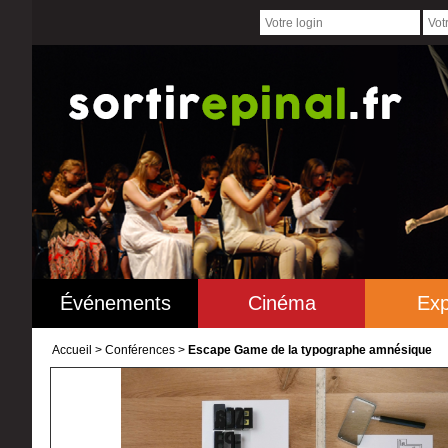
Événements
Cinéma
Exp
Accueil
>
Conférences >
Escape Game de la typographe amnésique