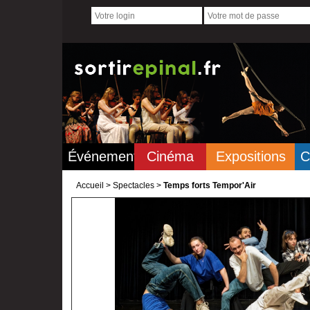
Événements
Cinéma
Expositions
C
Accueil
>
Spectacles >
Temps forts Tempor'Air