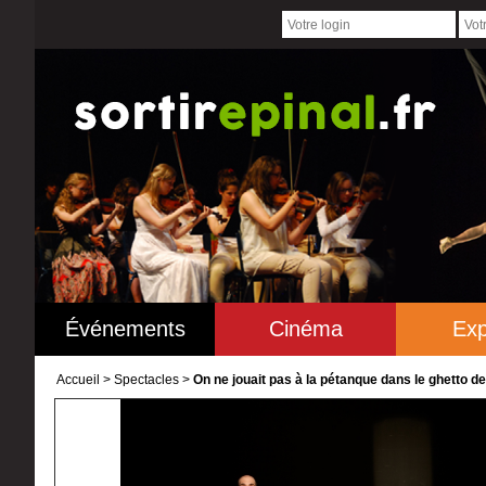
Événements
Cinéma
Exp
Accueil
>
Spectacles >
On ne jouait pas à la pétanque dans le ghetto d