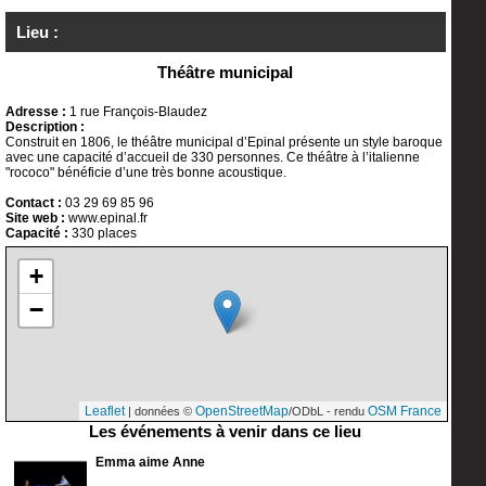
Lieu :
Théâtre municipal
Adresse :
1 rue François-Blaudez
Description :
Construit en 1806, le théâtre municipal d’Epinal présente un style baroque
avec une capacité d’accueil de 330 personnes. Ce théâtre à l’italienne
"rococo" bénéficie d’une très bonne acoustique.
Contact :
03 29 69 85 96
Site web :
www.epinal.fr
Capacité :
330 places
+
−
Leaflet
OpenStreetMap
OSM France
| données ©
/ODbL - rendu
Les événements à venir dans ce lieu
Emma aime Anne