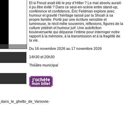
Et si Freud avait été le psy d’Hitler ? Le mal absolu aurait-
il pu être évité ? Dans ce seul-en-scène entre stand-up,
conférence et confidence, Éric Feldman explore avec
humour et gravité l’héritage laissé par la Shoah à sa
propre famille. Porté par une écriture sensible et
lumineuse, le récit mêle souvenirs, réflexions, figures de la
culture yiddish et humour juif. Une autofiction
bouleversante qui dépasse l’intime pour interroger notre
rapport à la mémoire, à la transmission et à la fragilité de
la vie.
Du 16 novembre 2026 au 17 novembre 2026
14h30 et 20h30
Théâtre municipal
_dans_le_ghetto_de_Varsovie-