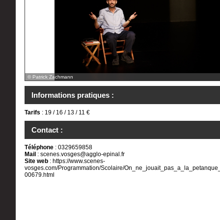
© Patrick Zachmann
Informations pratiques :
Tarifs
: 19 / 16 / 13 / 11 €
Contact :
Téléphone
: 0329659858
Mail
:
scenes.vosges@agglo-epinal.fr
Site web
:
https://www.scenes-
vosges.com/Programmation/Scolaire/On_ne_jouait_pas_a_la_petanque
00679.html