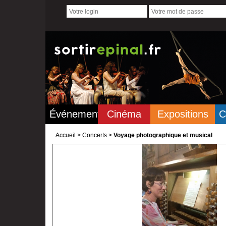
Événements
Cinéma
Expositions
C
Accueil
>
Concerts >
Voyage photographique et musical