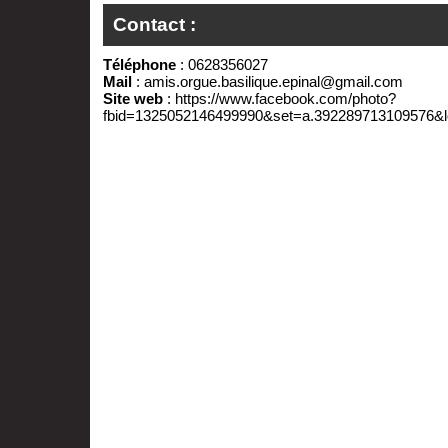
Contact :
Téléphone
: 0628356027
Mail
:
amis.orgue.basilique.epinal@gmail.com
Site web
:
https://www.facebook.com/photo?
fbid=1325052146499990&set=a.392289713109576&l