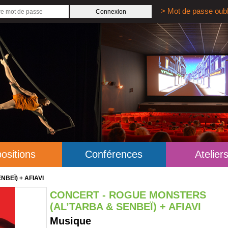
> Mot de passe oubl
ositions
Conférences
Atelier
BEÏ) + AFIAVI
CONCERT - ROGUE MONSTERS
(AL’TARBA & SENBEÏ) + AFIAVI
Musique