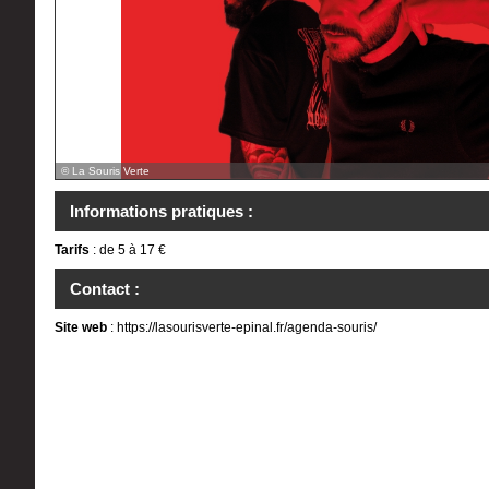
© La Souris Verte
Informations pratiques :
Tarifs
: de 5 à 17 €
Contact :
Site web
:
https://lasourisverte-epinal.fr/agenda-souris/