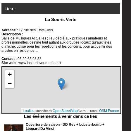
Lieu :
La Souris Verte
Adresse :
17 rue des États-Unis
Description :
Salle de Musiques Actuelles ; lieu dédié aux pratiques amateurs et
professionnelles, destiné tout autant aux groupes locaux qu’aux têtes
d’affiche, utilisé pour les répétitions et les concerts, pour accueillir des
artistes en résidence…
Contact :
03 29 65 98 58
Site web :
www.lasourisverte-epinal.fr
+
−
Leaflet
OpenStreetMap
OSM France
| données ©
/ODbL - rendu
Les événements à venir dans ce lieu
Ouverture de saison - DD Rey + Lobsterbomb +
Léopard Da Vinci