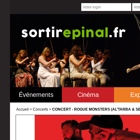
Événements
Cinéma
Exp
Accueil
>
Concerts >
CONCERT - ROGUE MONSTERS (AL’TARBA & SEN