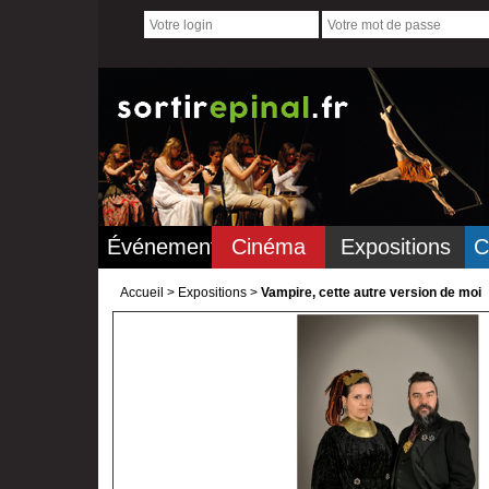
Événements
Cinéma
Expositions
C
Accueil
>
Expositions >
Vampire, cette autre version de moi