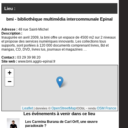
Lieu :
bmi - bibliothèque multimédia intercommunale Epinal
Adresse :
48 rue Saint-Michel
Description :
Inaugurée en avril 2009, la bmi offre un espace de 4500 m2 sur 2 niveaux
et propose des services numériques innovants. Les collections tous
supports, sont portées à 120 000 documents comprenant livres, Bd et
mangas, CD, DVD, livres lus, journaux et magazines …
Contact :
03 29 39 98 20
Site web :
www.bmi.agglo-epinal.fr
+
−
Leaflet
OpenStreetMap
OSM France
| données ©
/ODbL - rendu
Les événements à venir dans ce lieu
Les Carmina Burana de Carl Orff, une œuvre
paradoxale ?