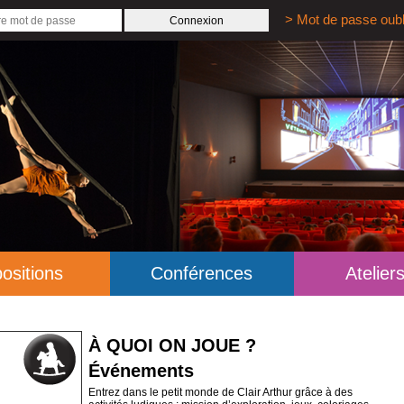
> Mot de passe oubl
ositions
Conférences
Atelier
À QUOI ON JOUE ?
Événements
Entrez dans le petit monde de Clair Arthur grâce à des