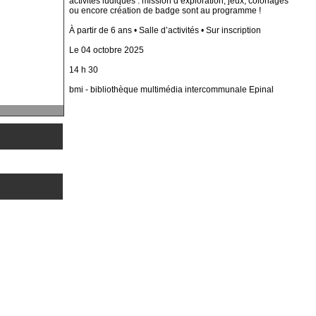
activités ludiques : mission d’exploration, jeux, coloriages
ou encore création de badge sont au programme !
À partir de 6 ans • Salle d’activités • Sur inscription
Le 04 octobre 2025
14 h 30
bmi - bibliothèque multimédia intercommunale Epinal