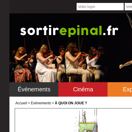
Événements
Cinéma
Exp
Accueil
>
Evénements >
À QUOI ON JOUE ?