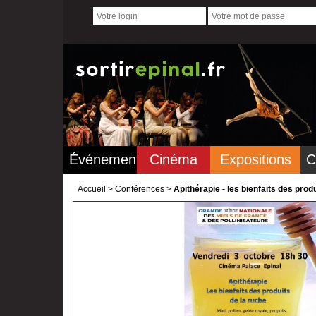
Événements
Cinéma
Expositions
C
Accueil
>
Conférences >
Apithérapie - les bienfaits des produ