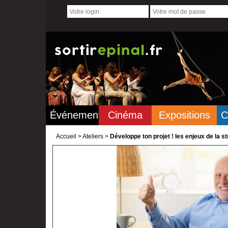
Événements
Cinéma
Expositions
C
Accueil
>
Ateliers >
Développe ton projet ! les enjeux de la s