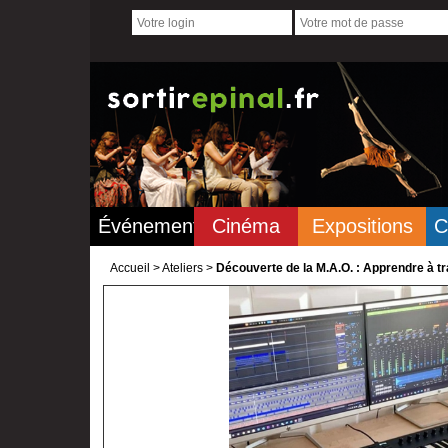
Événements
Cinéma
Expositions
C
Accueil
>
Ateliers >
Découverte de la M.A.O. : Apprendre à tr