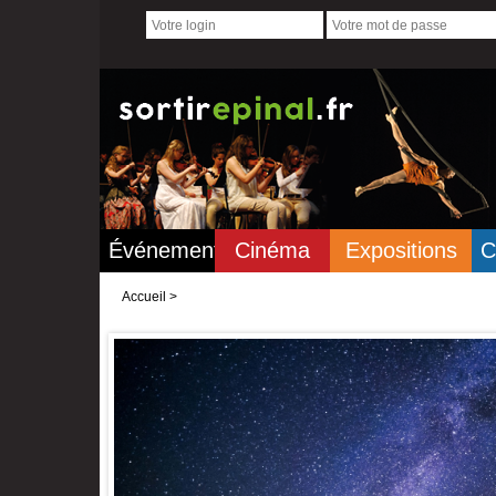
Événements
Cinéma
Expositions
C
Accueil
>